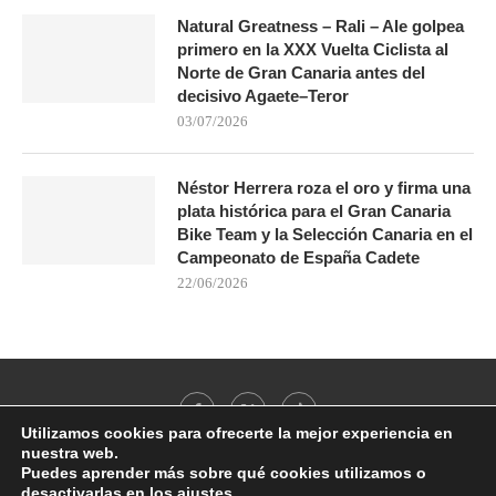
Natural Greatness – Rali – Ale golpea
primero en la XXX Vuelta Ciclista al
Norte de Gran Canaria antes del
decisivo Agaete–Teror
03/07/2026
Néstor Herrera roza el oro y firma una
plata histórica para el Gran Canaria
Bike Team y la Selección Canaria en el
Campeonato de España Cadete
22/06/2026
Utilizamos cookies para ofrecerte la mejor experiencia en
nuestra web.
Puedes aprender más sobre qué cookies utilizamos o
desactivarlas en los
ajustes
.
@2021 - All Right Reserved. Designed and Developed by
PenciDesign