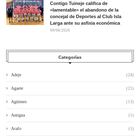
Contigo Tuineje califica de
«lamentable» el abandono de la
concejal de Deportes al Club Isla
Larga ante su asfixia económica
09/08/2026
Categorías
Adeje
(24)
Agaete
(21)
Agüimes
(13)
Antigua
(1)
Arafo
(1)