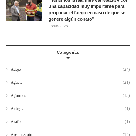
una capacidad muy importante para
propagar el fuego en caso de que se
genere algún conato”
08/08/2026
Categorías
Adeje
(24)
Agaete
(21)
Agüimes
(13)
Antigua
(1)
Arafo
(1)
Arguineguín
(14)