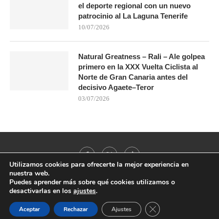
el deporte regional con un nuevo
patrocinio al La Laguna Tenerife
10/07/2026
Natural Greatness – Rali – Ale golpea
primero en la XXX Vuelta Ciclista al
Norte de Gran Canaria antes del
decisivo Agaete–Teror
03/07/2026
Utilizamos cookies para ofrecerte la mejor experiencia en
nuestra web.
Puedes aprender más sobre qué cookies utilizamos o
desactivarlas en los
ajustes
.
@2021 - All Right Reserved. Designed and Developed by
PenciDesign
CERRAR EL BANNER
Aceptar
Rechazar
Ajustes
BACK TO TOP