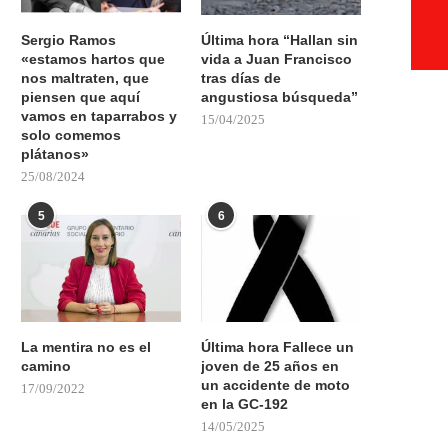
Sergio Ramos
Última hora “Hallan sin
«estamos hartos que
vida a Juan Francisco
nos maltraten, que
tras días de
piensen que aquí
angustiosa búsqueda”
vamos en taparrabos y
15/04/2025
solo comemos
plátanos»
25/08/2024
5
6
La mentira no es el
Última hora Fallece un
camino
joven de 25 años en
un accidente de moto
17/09/2022
en la GC-192
14/05/2025