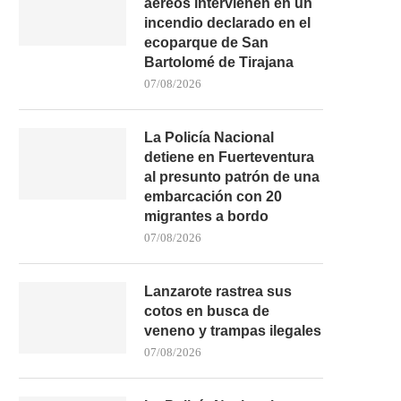
aéreos intervienen en un
incendio declarado en el
ecoparque de San
Bartolomé de Tirajana
07/08/2026
LA POLICÍA NACIONAL REDUCE
LA GUARDIA CIVIL INSPE
CON UN INMOVILIZADOR
UNA FINCA EN GRAN.
ELÉCTRICO...
La Policía Nacional
03/08/2026
detiene en Fuerteventura
04/08/2026
al presunto patrón de una
embarcación con 20
migrantes a bordo
07/08/2026
Lanzarote rastrea sus
cotos en busca de
veneno y trampas ilegales
07/08/2026