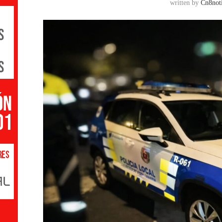
written by
Cn8noti