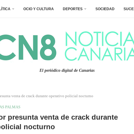
LÍTICA
OCIO Y CULTURA
DEPORTES
SOCIEDAD
SUCE
El periódico digital de Canarias
esunta venta de crack durante operativo policial nocturno
AS PALMAS
or presunta venta de crack durante
policial nocturno