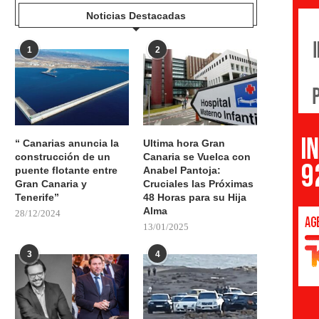
Noticias Destacadas
1
2
“ Canarias anuncia la
Ultima hora Gran
construcción de un
Canaria se Vuelca con
puente flotante entre
Anabel Pantoja:
Gran Canaria y
Cruciales las Próximas
Tenerife”
48 Horas para su Hija
Alma
28/12/2024
13/01/2025
3
4