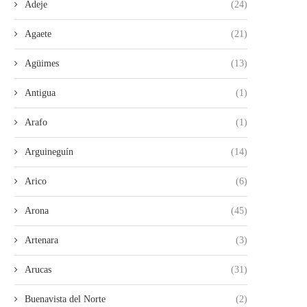
Adeje
(24)
Agaete
(21)
Agüimes
(13)
Antigua
(1)
Arafo
(1)
Arguineguín
(14)
Arico
(6)
Arona
(45)
Artenara
(3)
Arucas
(31)
Buenavista del Norte
(2)