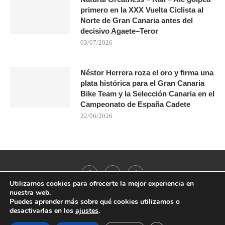
primero en la XXX Vuelta Ciclista al
Norte de Gran Canaria antes del
decisivo Agaete–Teror
03/07/2026
Néstor Herrera roza el oro y firma una
plata histórica para el Gran Canaria
Bike Team y la Selección Canaria en el
Campeonato de España Cadete
22/06/2026
Utilizamos cookies para ofrecerte la mejor experiencia en
nuestra web.
Puedes aprender más sobre qué cookies utilizamos o
desactivarlas en los
ajustes
.
@2021 - All Right Reserved. Designed and Developed by
PenciDesign