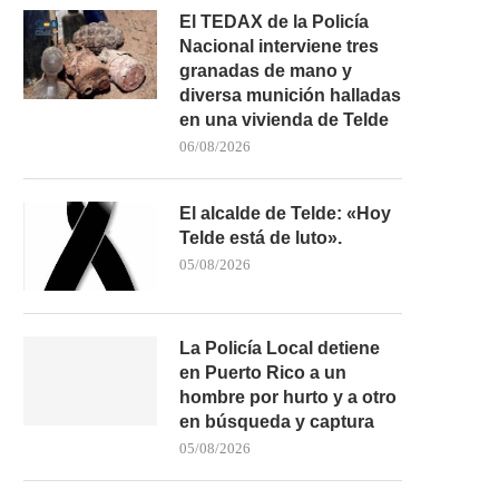
El TEDAX de la Policía
Nacional interviene tres
granadas de mano y
diversa munición halladas
en una vivienda de Telde
06/08/2026
El alcalde de Telde: «Hoy
Telde está de luto».
05/08/2026
La Policía Local detiene
en Puerto Rico a un
hombre por hurto y a otro
HARÍA DISPONDRÁ DE UN
UN MENOR DE CINCO AÑ
en búsqueda y captura
SERVICIO PERMANENTE DE
ESTADO GRAVE...
05/08/2026
BOMBEROS...
26/06/2026
02/07/2026