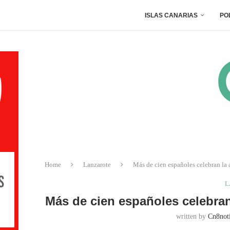
ISLAS CANARIAS
PO
Home
Lanzarote
Más de cien españoles celebran la 
L
Más de cien españoles celebran
written by
Cn8noti