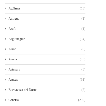
Agüimes
(13)
Antigua
(1)
Arafo
(1)
Arguineguín
(14)
Arico
(6)
Arona
(45)
Artenara
(3)
Arucas
(31)
Buenavista del Norte
(2)
Canaria
(210)