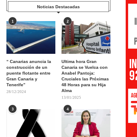
Noticias Destacadas
1
2
“ Canarias anuncia la
Ultima hora Gran
construcción de un
Canaria se Vuelca con
puente flotante entre
Anabel Pantoja:
Gran Canaria y
Cruciales las Próximas
Tenerife”
48 Horas para su Hija
Alma
28/12/2024
13/01/2025
3
4