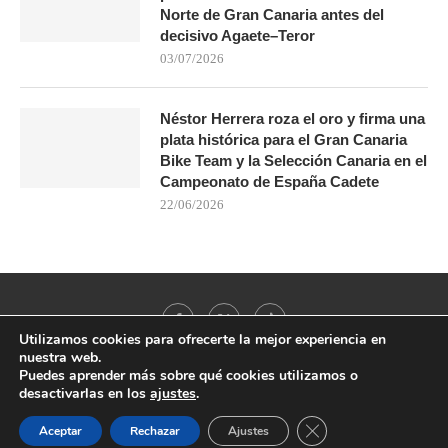
Norte de Gran Canaria antes del
decisivo Agaete–Teror
03/07/2026
Néstor Herrera roza el oro y firma una
plata histórica para el Gran Canaria
Bike Team y la Selección Canaria en el
Campeonato de España Cadete
22/06/2026
Utilizamos cookies para ofrecerte la mejor experiencia en
nuestra web.
Puedes aprender más sobre qué cookies utilizamos o
desactivarlas en los
ajustes
.
@2021 - All Right Reserved. Designed and Developed by
PenciDesign
CERRAR EL BANNER
Aceptar
Rechazar
Ajustes
BACK TO TOP