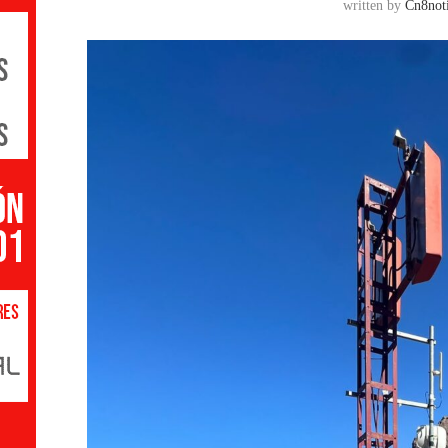
written by
Cn8noti