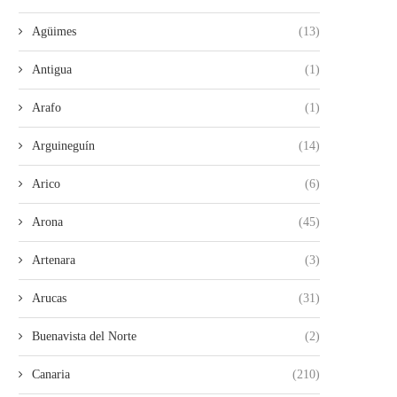
Agüimes
(13)
Antigua
(1)
Arafo
(1)
Arguineguín
(14)
Arico
(6)
LA UNIDAD DE LA IZQUIERDA
ROMÁN RODRÍGUEZ SIN VI
Arona
(45)
ARRANCA CON ÉXITO...
SIN FUTURO
28/07/2026
26/07/2026
Artenara
(3)
Arucas
(31)
Buenavista del Norte
(2)
Canaria
(210)