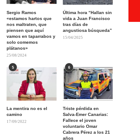
Sergio Ramos
Última hora “Hallan sin
«estamos hartos que
vida a Juan Francisco
nos maltraten, que
tras días de
piensen que aquí
angustiosa búsqueda”
vamos en taparrabos y
15/04/2025
solo comemos
plátanos»
25/08/2024
5
6
La mentira no es el
Triste pérdida en
camino
Salva-Emer Canarias:
Fallece el joven
17/09/2022
voluntario Omar
Cabrera Pérez a los 21
años