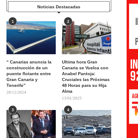
Noticias Destacadas
1
2
“ Canarias anuncia la
Ultima hora Gran
construcción de un
Canaria se Vuelca con
puente flotante entre
Anabel Pantoja:
Gran Canaria y
Cruciales las Próximas
Tenerife”
48 Horas para su Hija
Alma
28/12/2024
13/01/2025
3
4