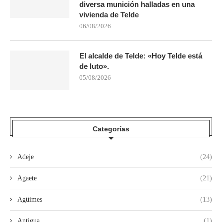
diversa munición halladas en una
vivienda de Telde
06/08/2026
El alcalde de Telde: «Hoy Telde está
de luto».
05/08/2026
Categorías
Adeje
(24)
Agaete
(21)
Agüimes
(13)
Antigua
(1)