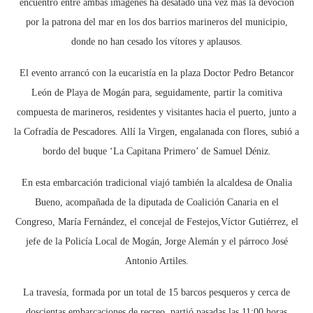
encuentro entre ambas imágenes ha desatado una vez más la devoción
por la patrona del mar en los dos barrios marineros del municipio,
donde no han cesado los vítores y aplausos.
El evento arrancó con la eucaristía en la plaza Doctor Pedro Betancor
León de Playa de Mogán para, seguidamente, partir la comitiva
compuesta de marineros, residentes y visitantes hacia el puerto, junto a
la Cofradía de Pescadores. Allí la Virgen, engalanada con flores, subió a
bordo del buque ‘La Capitana Primero’ de Samuel Déniz.
En esta embarcación tradicional viajó también la alcaldesa de Onalia
Bueno, acompañada de la diputada de Coalición Canaria en el
Congreso, María Fernández, el concejal de Festejos,Víctor Gutiérrez, el
jefe de la Policía Local de Mogán, Jorge Alemán y el párroco José
Antonio Artiles.
La travesía, formada por un total de 15 barcos pesqueros y cerca de
doscientas embarcaciones de recreo, partió pasadas las 11:00 horas