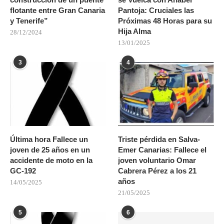
flotante entre Gran Canaria
Pantoja: Cruciales las
y Tenerife”
Próximas 48 Horas para su
Hija Alma
28/12/2024
13/01/2025
3
4
Última hora Fallece un
Triste pérdida en Salva-
joven de 25 años en un
Emer Canarias: Fallece el
accidente de moto en la
joven voluntario Omar
GC-192
Cabrera Pérez a los 21
años
14/05/2025
21/05/2025
5
6