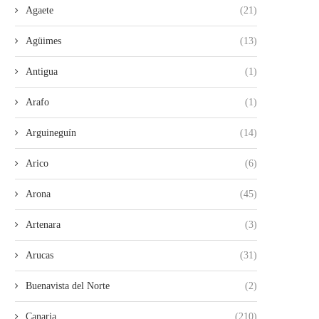
Agaete
(21)
Agüimes
(13)
Antigua
(1)
Arafo
(1)
Arguineguín
(14)
Arico
(6)
Arona
(45)
Artenara
(3)
Arucas
(31)
Buenavista del Norte
(2)
Canaria
(210)