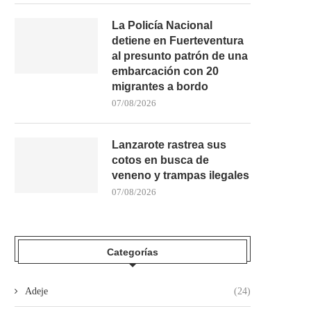
La Policía Nacional
detiene en Fuerteventura
al presunto patrón de una
embarcación con 20
migrantes a bordo
07/08/2026
Lanzarote rastrea sus
cotos en busca de
LA UD LAS PALMAS ACUDIRÁ A LA
40 GRADOS, SEQUEDAD Y
veneno y trampas ilegales
BASÍLICA...
DE FUEGO: SANTA..
07/08/2026
05/08/2026
03/08/2026
Categorías
Adeje
(24)