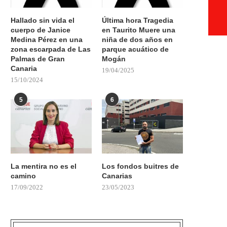
Hallado sin vida el
Última hora Tragedia
cuerpo de Janice
en Taurito Muere una
Medina Pérez en una
niña de dos años en
zona escarpada de Las
parque acuático de
Palmas de Gran
Mogán
Canaria
19/04/2025
15/10/2024
5
6
La mentira no es el
Los fondos buitres de
camino
Canarias
17/09/2022
23/05/2023