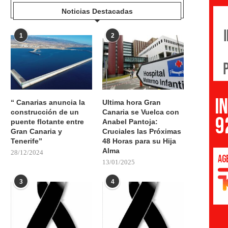
Noticias Destacadas
1
2
“ Canarias anuncia la
Ultima hora Gran
construcción de un
Canaria se Vuelca con
puente flotante entre
Anabel Pantoja:
Gran Canaria y
Cruciales las Próximas
Tenerife”
48 Horas para su Hija
Alma
28/12/2024
13/01/2025
3
4