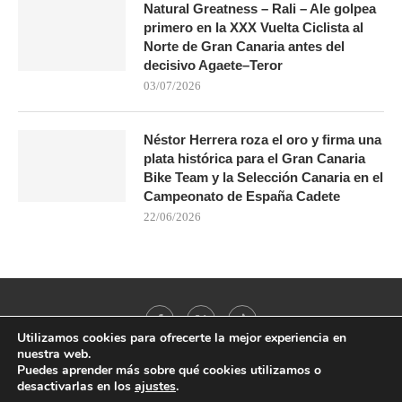
Natural Greatness – Rali – Ale golpea
primero en la XXX Vuelta Ciclista al
Norte de Gran Canaria antes del
decisivo Agaete–Teror
03/07/2026
Néstor Herrera roza el oro y firma una
plata histórica para el Gran Canaria
Bike Team y la Selección Canaria en el
Campeonato de España Cadete
22/06/2026
Utilizamos cookies para ofrecerte la mejor experiencia en
nuestra web.
Puedes aprender más sobre qué cookies utilizamos o
desactivarlas en los
ajustes
.
@2021 - All Right Reserved. Designed and Developed by
PenciDesign