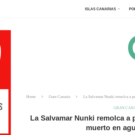
ISLAS CANARIAS
PO
Home
Gran Canaria
La Salvamar Nunki remolca a pu
GRAN CAN
La Salvamar Nunki remolca a 
muerto en agu