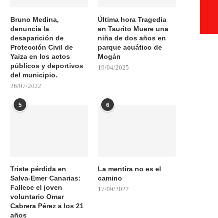
Bruno Medina,
Última hora Tragedia
denuncia la
en Taurito Muere una
desaparición de
niña de dos años en
Protección Civil de
parque acuático de
Yaiza en los actos
Mogán
públicos y deportivos
19/04/2025
del municipio.
26/07/2022
5
6
Triste pérdida en
La mentira no es el
Salva-Emer Canarias:
camino
Fallece el joven
17/09/2022
voluntario Omar
Cabrera Pérez a los 21
años