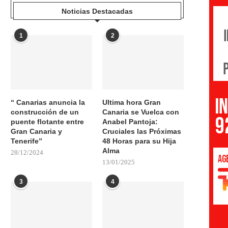
Noticias Destacadas
1
2
“ Canarias anuncia la
Ultima hora Gran
construcción de un
Canaria se Vuelca con
puente flotante entre
Anabel Pantoja:
Gran Canaria y
Cruciales las Próximas
Tenerife”
48 Horas para su Hija
Alma
28/12/2024
13/01/2025
3
4