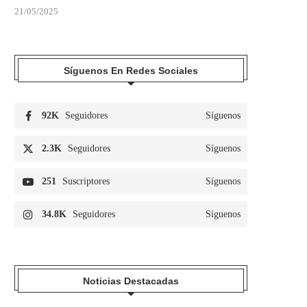
21/05/2025
LA UD LAS PALMAS ACUDIRÁ A LA
UN HOMBRE RESULTA AP
BASÍLICA...
DURANTE UNA VIOLENTA P
Síguenos En Redes Sociales
05/08/2026
04/08/2026
92K
Seguidores
Síguenos
2.3K
Seguidores
Síguenos
251
Suscriptores
Síguenos
34.8K
Seguidores
Síguenos
Noticias Destacadas