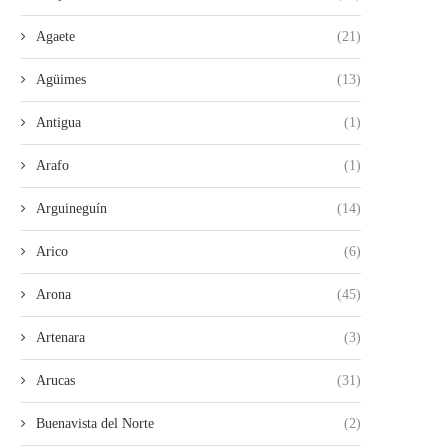
Agaete
(21)
Agüimes
(13)
Antigua
(1)
Arafo
(1)
Arguineguín
(14)
Arico
(6)
Arona
(45)
Artenara
(3)
Arucas
(31)
Buenavista del Norte
(2)