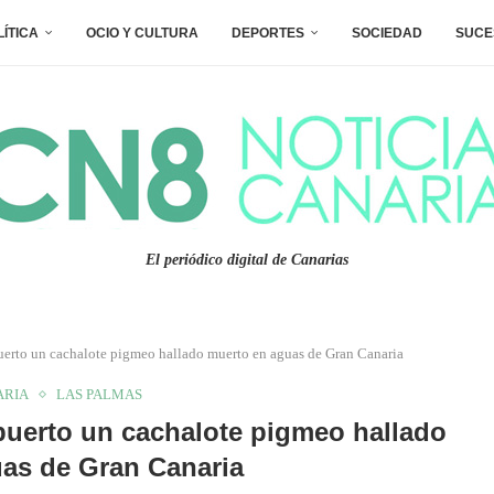
LÍTICA
OCIO Y CULTURA
DEPORTES
SOCIEDAD
SUCE
El periódico digital de Canarias
erto un cachalote pigmeo hallado muerto en aguas de Gran Canaria
ARIA
LAS PALMAS
puerto un cachalote pigmeo hallado
as de Gran Canaria