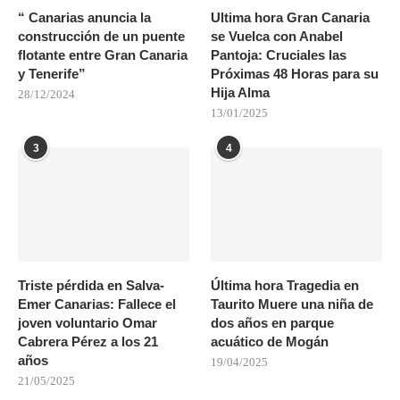
“ Canarias anuncia la
Ultima hora Gran Canaria
construcción de un puente
se Vuelca con Anabel
flotante entre Gran Canaria
Pantoja: Cruciales las
y Tenerife”
Próximas 48 Horas para su
Hija Alma
28/12/2024
13/01/2025
3
4
Triste pérdida en Salva-
Última hora Tragedia en
Emer Canarias: Fallece el
Taurito Muere una niña de
joven voluntario Omar
dos años en parque
Cabrera Pérez a los 21
acuático de Mogán
años
19/04/2025
21/05/2025