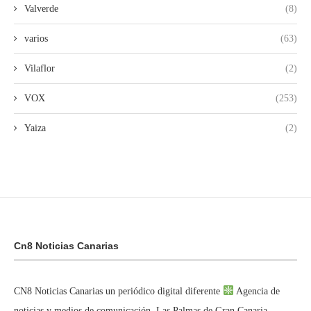
Valverde
(8)
varios
(63)
Vilaflor
(2)
VOX
(253)
Yaiza
(2)
Cn8 Noticias Canarias
CN8 Noticias Canarias un periódico digital diferente
Agencia de
noticias y medios de comunicación. Las Palmas de Gran Canaria.