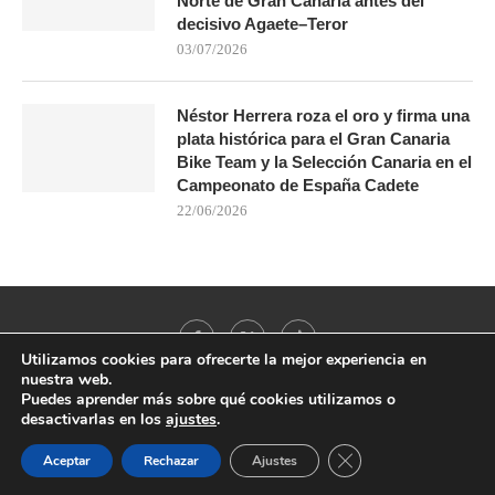
Norte de Gran Canaria antes del
decisivo Agaete–Teror
03/07/2026
Néstor Herrera roza el oro y firma una
plata histórica para el Gran Canaria
Bike Team y la Selección Canaria en el
Campeonato de España Cadete
22/06/2026
Utilizamos cookies para ofrecerte la mejor experiencia en
nuestra web.
Puedes aprender más sobre qué cookies utilizamos o
desactivarlas en los
ajustes
.
@2021 - All Right Reserved. Designed and Developed by
PenciDesign
CERRAR EL BANNER
Aceptar
Rechazar
Ajustes
BACK TO TOP