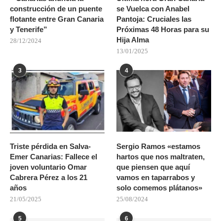
construcción de un puente
se Vuelca con Anabel
flotante entre Gran Canaria
Pantoja: Cruciales las
y Tenerife”
Próximas 48 Horas para su
Hija Alma
28/12/2024
13/01/2025
3
4
Triste pérdida en Salva-
Sergio Ramos «estamos
Emer Canarias: Fallece el
hartos que nos maltraten,
joven voluntario Omar
que piensen que aquí
Cabrera Pérez a los 21
vamos en taparrabos y
años
solo comemos plátanos»
21/05/2025
25/08/2024
5
6