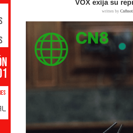
VOX exija su rep
written by
Cn8noti