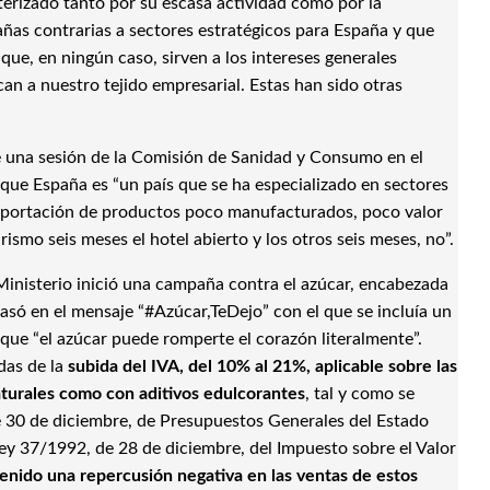
terizado tanto por su escasa actividad como por la
añas contrarias a sectores estratégicos para España y que
ue, en ningún caso, sirven a los intereses generales
can a nuestro tejido empresarial. Estas han sido otras
e una sesión de la Comisión de Sanidad y Consumo en el
que España es “un país que se ha especializado en sectores
a exportación de productos poco manufacturados, poco valor
ismo seis meses el hotel abierto y los otros seis meses, no”.
Ministerio inició una campaña contra el azúcar, encabezada
asó en el mensaje “#Azúcar,TeDejo” con el que se incluía un
 que “el azúcar puede romperte el corazón literalmente”.
das de la
subida del IVA, del 10% al 21%, aplicable sobre las
turales como con aditivos edulcorantes
, tal y como se
e 30 de diciembre, de Presupuestos Generales del Estado
 Ley 37/1992, de 28 de diciembre, del Impuesto sobre el Valor
enido una repercusión negativa en las ventas de estos