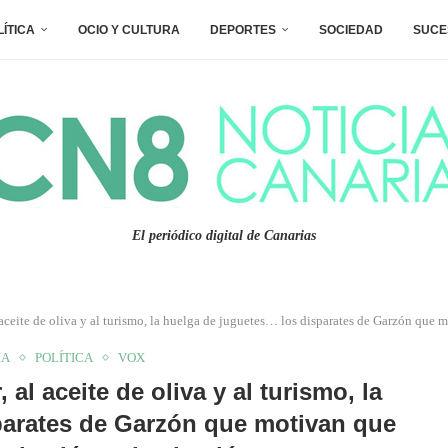
LÍTICA
OCIO Y CULTURA
DEPORTES
SOCIEDAD
SUCE
El periódico digital de Canarias
al aceite de oliva y al turismo, la huelga de juguetes… los disparates de Garzón qu
IA
POLÍTICA
VOX
 al aceite de oliva y al turismo, la
parates de Garzón que motivan que