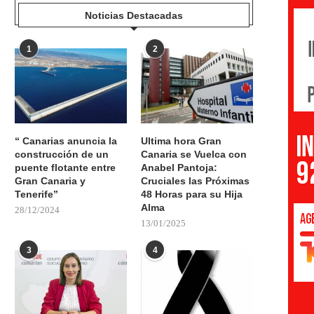
Noticias Destacadas
1
2
“ Canarias anuncia la
Ultima hora Gran
construcción de un
Canaria se Vuelca con
puente flotante entre
Anabel Pantoja:
Gran Canaria y
Cruciales las Próximas
Tenerife”
48 Horas para su Hija
Alma
28/12/2024
13/01/2025
3
4