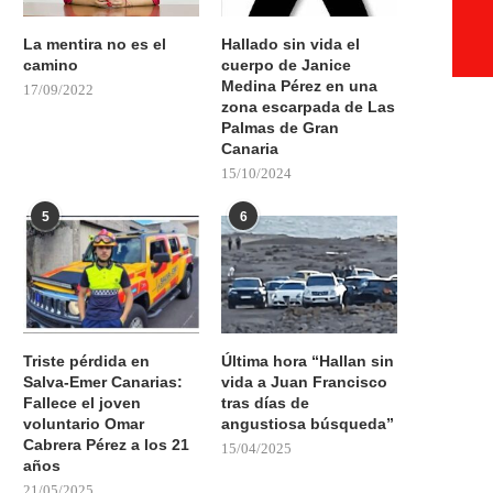
La mentira no es el
Hallado sin vida el
camino
cuerpo de Janice
Medina Pérez en una
17/09/2022
zona escarpada de Las
Palmas de Gran
Canaria
15/10/2024
5
6
Triste pérdida en
Última hora “Hallan sin
Salva-Emer Canarias:
vida a Juan Francisco
Fallece el joven
tras días de
voluntario Omar
angustiosa búsqueda”
Cabrera Pérez a los 21
15/04/2025
años
21/05/2025