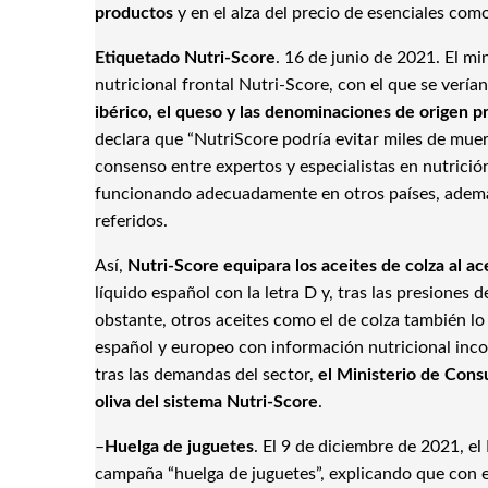
productos
y en el alza del precio de esenciales como 
Etiquetado Nutri-Score
. 16 de junio de 2021. El m
nutricional frontal Nutri-Score, con el que se verí
ibérico, el queso y las denominaciones de origen p
declara que “NutriScore podría evitar miles de muer
consenso entre expertos y especialistas en nutrició
funcionando adecuadamente en otros países, además
referidos.
Así,
Nutri-Score equipara los aceites de colza al ace
líquido español con la letra D y, tras las presiones d
obstante, otros aceites como el de colza también lo
español y europeo con información nutricional inco
tras las demandas del sector,
el Ministerio de Consu
oliva del sistema Nutri-Score
.
–
Huelga de juguetes
. El 9 de diciembre de 2021, el
campaña “huelga de juguetes”, explicando que con el