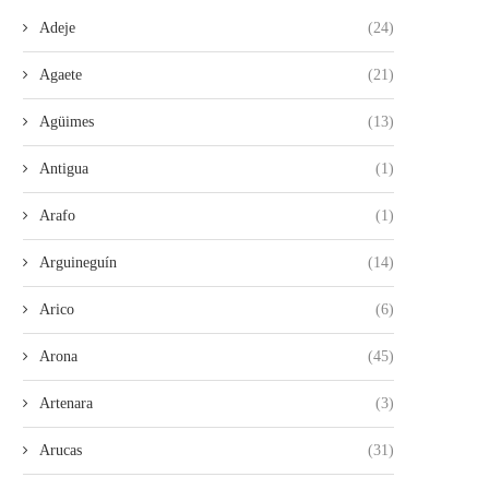
Adeje
(24)
Agaete
(21)
Agüimes
(13)
Antigua
(1)
Arafo
(1)
Arguineguín
(14)
Arico
(6)
Arona
(45)
Artenara
(3)
Arucas
(31)