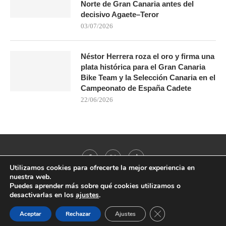
Norte de Gran Canaria antes del
decisivo Agaete–Teror
03/07/2026
Néstor Herrera roza el oro y firma una
plata histórica para el Gran Canaria
Bike Team y la Selección Canaria en el
Campeonato de España Cadete
22/06/2026
Utilizamos cookies para ofrecerte la mejor experiencia en
nuestra web.
Puedes aprender más sobre qué cookies utilizamos o
desactivarlas en los
ajustes
.
@2021 - All Right Reserved. Designed and Developed by
PenciDesign
CERRAR EL BANNER
Aceptar
Rechazar
Ajustes
BACK TO TOP