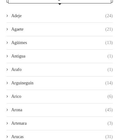
Adeje
(24)
Agaete
(21)
Agüimes
(13)
Antigua
(1)
Arafo
(1)
Arguineguín
(14)
Arico
(6)
Arona
(45)
Artenara
(3)
Arucas
(31)