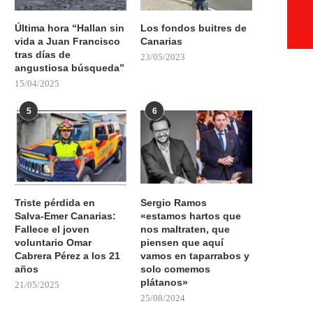
Última hora “Hallan sin
Los fondos buitres de
vida a Juan Francisco
Canarias
tras días de
23/05/2023
angustiosa búsqueda”
15/04/2025
5
6
Triste pérdida en
Sergio Ramos
Salva-Emer Canarias:
«estamos hartos que
Fallece el joven
nos maltraten, que
voluntario Omar
piensen que aquí
Cabrera Pérez a los 21
vamos en taparrabos y
años
solo comemos
plátanos»
21/05/2025
25/08/2024