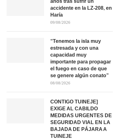
años tras sufrir un
accidente en la LZ-208, en
Haría
09/08/2026
“Tenemos la isla muy
estresada y con una
capacidad muy
importante para propagar
el fuego en caso de que
LA UD LAS PALMAS ACUDIRÁ A LA
40 GRADOS, SEQUEDAD Y
se genere algún conato”
BASÍLICA...
DE FUEGO: SANTA..
08/08/2026
05/08/2026
03/08/2026
CONTIGO TUINEJE]
EXIGE AL CABILDO
MEDIDAS URGENTES DE
SEGURIDAD VIAL EN LA
BAJADA DE PÁJARA A
TUINEJE