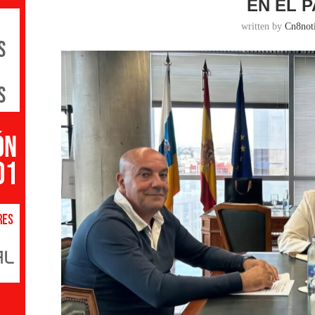
EN EL 
written by
Cn8noti