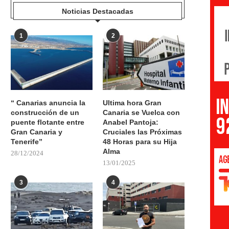
Noticias Destacadas
1
2
“ Canarias anuncia la
Ultima hora Gran
construcción de un
Canaria se Vuelca con
puente flotante entre
Anabel Pantoja:
Gran Canaria y
Cruciales las Próximas
Tenerife”
48 Horas para su Hija
Alma
28/12/2024
13/01/2025
3
4