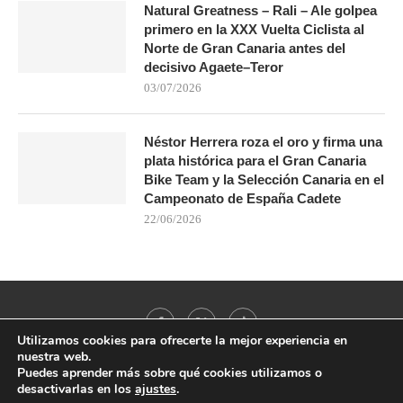
Natural Greatness – Rali – Ale golpea
primero en la XXX Vuelta Ciclista al
Norte de Gran Canaria antes del
decisivo Agaete–Teror
03/07/2026
Néstor Herrera roza el oro y firma una
plata histórica para el Gran Canaria
Bike Team y la Selección Canaria en el
Campeonato de España Cadete
22/06/2026
Utilizamos cookies para ofrecerte la mejor experiencia en
nuestra web.
Puedes aprender más sobre qué cookies utilizamos o
desactivarlas en los
ajustes
.
@2021 - All Right Reserved. Designed and Developed by
PenciDesign