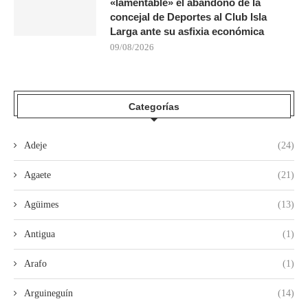
«lamentable» el abandono de la
concejal de Deportes al Club Isla
Larga ante su asfixia económica
09/08/2026
Categorías
Adeje
(24)
Agaete
(21)
Agüimes
(13)
Antigua
(1)
Arafo
(1)
Arguineguín
(14)