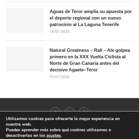
Aguas de Teror amplía su apuesta por
el deporte regional con un nuevo
patrocinio al La Laguna Tenerife
10/07/2026
Natural Greatness – Rali – Ale golpea
primero en la XXX Vuelta Ciclista al
Norte de Gran Canaria antes del
decisivo Agaete–Teror
03/07/2026
Utilizamos cookies para ofrecerte la mejor experiencia en
nuestra web.
Puedes aprender más sobre qué cookies utilizamos o
desactivarlas en los
ajustes
.
@2021 - All Right Reserved. Designed and Developed by
PenciDesign