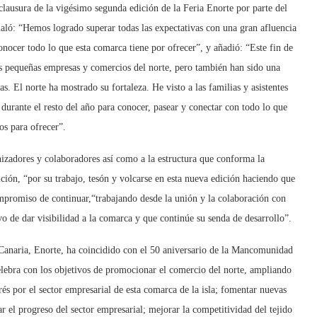
clausura de la vigésimo segunda edición de la Feria Enorte por parte del
ló: “Hemos logrado superar todas las expectativas con una gran afluencia
onocer todo lo que esta comarca tiene por ofrecer”, y añadió: “Este fin de
as pequeñas empresas y comercios del norte, pero también han sido una
s. El norte ha mostrado su fortaleza. He visto a las familias y asistentes
 durante el resto del año para conocer, pasear y conectar con todo lo que
s para ofrecer”.
nizadores y colaboradores así como a la estructura que conforma la
ión, “por su trabajo, tesón y volcarse en esta nueva edición haciendo que
ompromiso de continuar,“trabajando desde la unión y la colaboración con
ivo de dar visibilidad a la comarca y que continúe su senda de desarrollo”.
Canaria, Enorte, ha coincidido con el 50 aniversario de la Mancomunidad
lebra con los objetivos de promocionar el comercio del norte, ampliando
erés por el sector empresarial de esta comarca de la isla; fomentar nuevas
 el progreso del sector empresarial; mejorar la competitividad del tejido