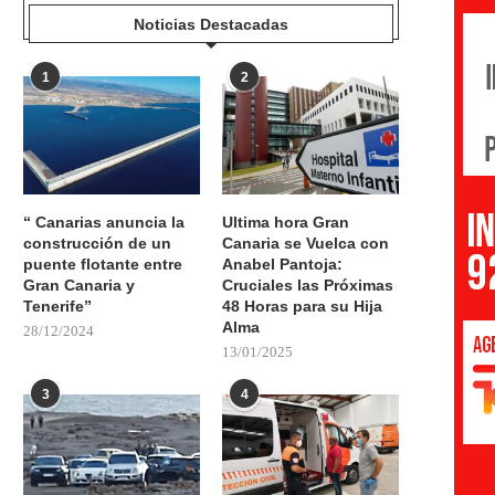
Noticias Destacadas
1
2
“ Canarias anuncia la
Ultima hora Gran
construcción de un
Canaria se Vuelca con
puente flotante entre
Anabel Pantoja:
Gran Canaria y
Cruciales las Próximas
Tenerife”
48 Horas para su Hija
Alma
28/12/2024
13/01/2025
3
4