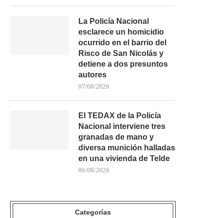
La Policía Nacional
esclarece un homicidio
ocurrido en el barrio del
Risco de San Nicolás y
detiene a dos presuntos
autores
07/08/2026
El TEDAX de la Policía
Nacional interviene tres
granadas de mano y
diversa munición halladas
en una vivienda de Telde
06/08/2026
GÁLDAR CULMINA EL REFUERZO
VECINOS DE EL AGUJE
DEL MURO DE LA...
GÁLDAR DENUNCIAN QU
Categorías
02/07/2026
29/06/2026