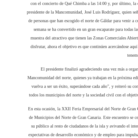
con el concierto de Qué Chimba a las 14:00 y, por último, la 
presidente de la Mancomunidad, José Luis Rodríguez, quien seña
de personas que han escogido el norte de Gáldar para venir a c
semana se ha convertido en un gran escaparate para todas l
muestra del atractivo que tienen las Zonas Comerciales Abierta
disfrutar, ahora el objetivo es que continúen acercándose aquí
tenemo
El presidente finalizó agradeciendo una vez más a orga
Mancomunidad del norte, quienes ya trabajan en la próxima edic
vuelva a ser un éxito, superándose cada año”, y reiteró su c
todos los municipios del norte y la sociedad civil con el objet
En esta ocasión, la XXII Feria Empresarial del Norte de Gran 
de Municipios del Norte de Gran Canaria. Este encuentro se ce
su público al resto de ciudadanos de la isla y avivando el int
expectativas de desarrollo económico y de empleo para impulsar