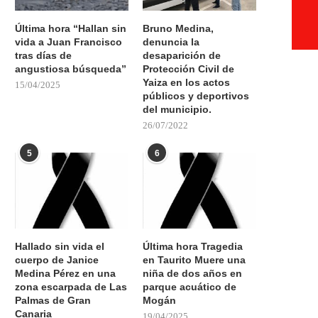
Última hora “Hallan sin
Bruno Medina,
vida a Juan Francisco
denuncia la
tras días de
desaparición de
angustiosa búsqueda”
Protección Civil de
Yaiza en los actos
15/04/2025
públicos y deportivos
del municipio.
26/07/2022
5
6
Hallado sin vida el
Última hora Tragedia
cuerpo de Janice
en Taurito Muere una
Medina Pérez en una
niña de dos años en
zona escarpada de Las
parque acuático de
Palmas de Gran
Mogán
Canaria
19/04/2025