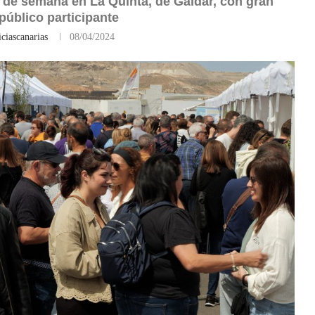
in de semana en La Quinta, de Gáldar, con gran
público participante
ciascanarias
08/04/2024