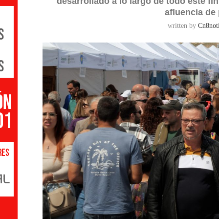
desarrollado a lo largo de todo este f
afluencia de 
written by
Cn8noti