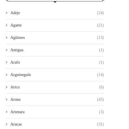
Adeje
(24)
Agaete
(21)
Agüimes
(13)
Antigua
(1)
Arafo
(1)
Arguineguín
(14)
Arico
(6)
Arona
(45)
Artenara
(3)
Arucas
(31)