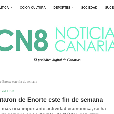
LÍTICA
OCIO Y CULTURA
DEPORTES
SOCIEDAD
SUCE
El periódico digital de Canarias
e Enorte este fin de semana
GÁLDAR
rutaron de Enorte este fin de semana
z más una importante actividad económica, se ha