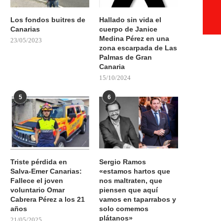
Los fondos buitres de
Hallado sin vida el
Canarias
cuerpo de Janice
Medina Pérez en una
23/05/2023
zona escarpada de Las
Palmas de Gran
Canaria
15/10/2024
5
6
Triste pérdida en
Sergio Ramos
Salva-Emer Canarias:
«estamos hartos que
Fallece el joven
nos maltraten, que
voluntario Omar
piensen que aquí
Cabrera Pérez a los 21
vamos en taparrabos y
años
solo comemos
plátanos»
21/05/2025