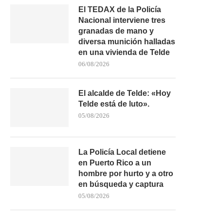
El TEDAX de la Policía
Nacional interviene tres
granadas de mano y
diversa munición halladas
en una vivienda de Telde
06/08/2026
LA FRONTERA VUELVE A
FALLECE UN BAÑISTA DE 
AFRONTAR UNA INTENSA
TRAS SER...
El alcalde de Telde: «Hoy
PRESIÓN...
02/08/2026
Telde está de luto».
03/08/2026
05/08/2026
La Policía Local detiene
en Puerto Rico a un
hombre por hurto y a otro
en búsqueda y captura
05/08/2026