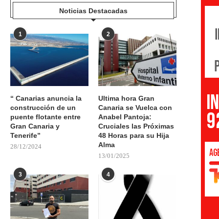
Noticias Destacadas
1
2
“ Canarias anuncia la
Ultima hora Gran
construcción de un
Canaria se Vuelca con
puente flotante entre
Anabel Pantoja:
Gran Canaria y
Cruciales las Próximas
Tenerife”
48 Horas para su Hija
Alma
28/12/2024
13/01/2025
3
4