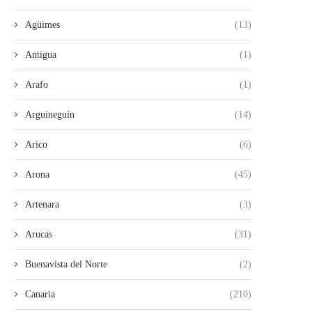
Agüimes
(13)
Antigua
(1)
Arafo
(1)
Arguineguín
(14)
Arico
(6)
Arona
(45)
Artenara
(3)
Arucas
(31)
Buenavista del Norte
(2)
Canaria
(210)