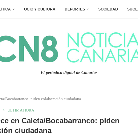
LÍTICA
OCIO Y CULTURA
DEPORTES
SOCIEDAD
SUCE
El periódico digital de Canarias
eta/Bocabarranco: piden colaboración ciudadana
ULTIMA HORA
ce en Caleta/Bocabarranco: piden
ción ciudadana