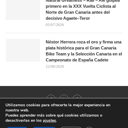
Natural Greatness – Rali – Ale golpea
primero en la XXX Vuelta Ciclista al
Norte de Gran Canaria antes del
decisivo Agaete–Teror
03/07/2026
Néstor Herrera roza el oro y firma una
plata histórica para el Gran Canaria
Bike Team y la Selección Canaria en el
Campeonato de España Cadete
22/06/2026
Utilizamos cookies para ofrecerte la mejor experiencia en
nuestra web.
Puedes aprender más sobre qué cookies utilizamos o
desactivarlas en los
ajustes
.
@2021 - All Right Reserved. Designed and Developed by
PenciDesign