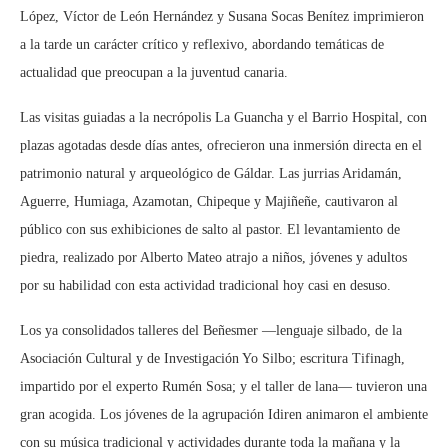
López, Víctor de León Hernández y Susana Socas Benítez imprimieron
a la tarde un carácter crítico y reflexivo, abordando temáticas de
actualidad que preocupan a la juventud canaria.
Las visitas guiadas a la necrópolis La Guancha y el Barrio Hospital, con
plazas agotadas desde días antes, ofrecieron una inmersión directa en el
patrimonio natural y arqueológico de Gáldar. Las jurrias Aridamán,
Aguerre, Humiaga, Azamotan, Chipeque y Majiñeñe, cautivaron al
público con sus exhibiciones de salto al pastor. El levantamiento de
piedra, realizado por Alberto Mateo atrajo a niños, jóvenes y adultos
por su habilidad con esta actividad tradicional hoy casi en desuso.
Los ya consolidados talleres del Beñesmer —lenguaje silbado, de la
Asociación Cultural y de Investigación Yo Silbo; escritura Tifinagh,
impartido por el experto Rumén Sosa; y el taller de lana— tuvieron una
gran acogida. Los jóvenes de la agrupación Idiren animaron el ambiente
con su música tradicional y actividades durante toda la mañana y la