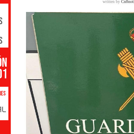
written by
Cn8noti