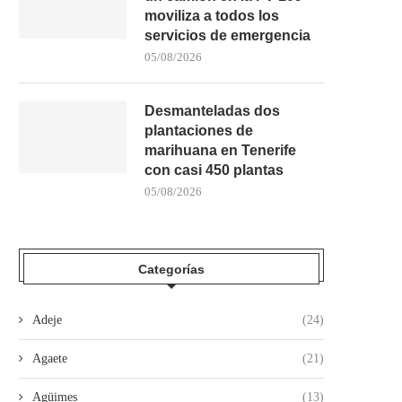
moviliza a todos los
servicios de emergencia
05/08/2026
Desmanteladas dos
plantaciones de
marihuana en Tenerife
CONTIGO TUINEJE CALIFICA DE
LA POLICÍA NACIONAL E
con casi 450 plantas
«VERGONZOSAS» LAS MENTIRAS
OPERACIÓN CONJUNTA C
05/08/2026
DE...
21/07/2026
22/07/2026
Categorías
Adeje
(24)
Agaete
(21)
Agüimes
(13)