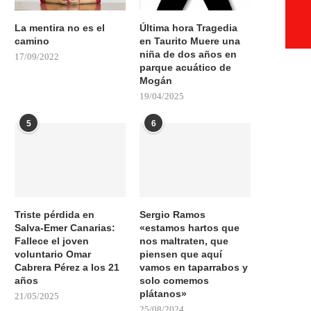
La mentira no es el
Última hora Tragedia
camino
en Taurito Muere una
niña de dos años en
17/09/2022
parque acuático de
Mogán
19/04/2025
5
6
Triste pérdida en
Sergio Ramos
Salva-Emer Canarias:
«estamos hartos que
Fallece el joven
nos maltraten, que
voluntario Omar
piensen que aquí
Cabrera Pérez a los 21
vamos en taparrabos y
años
solo comemos
plátanos»
21/05/2025
25/08/2024