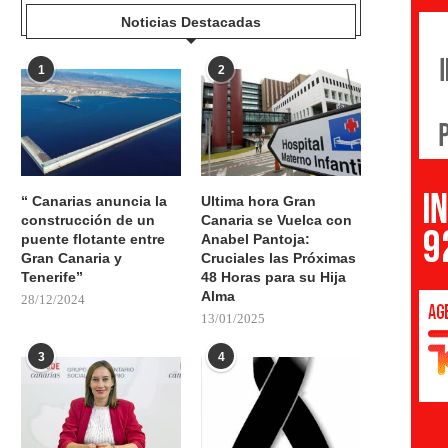
Noticias Destacadas
1
2
“ Canarias anuncia la
Ultima hora Gran
construcción de un
Canaria se Vuelca con
puente flotante entre
Anabel Pantoja:
Gran Canaria y
Cruciales las Próximas
Tenerife”
48 Horas para su Hija
Alma
28/12/2024
13/01/2025
3
4