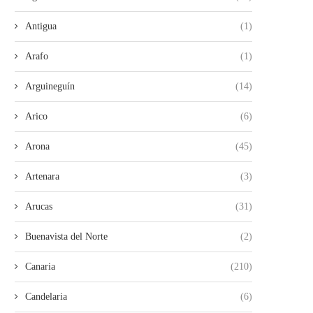
Antigua
(1)
Arafo
(1)
Arguineguín
(14)
Arico
(6)
Arona
(45)
Artenara
(3)
Arucas
(31)
Buenavista del Norte
(2)
Canaria
(210)
Candelaria
(6)