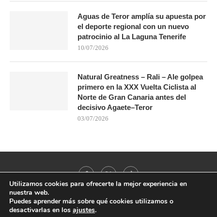
Aguas de Teror amplía su apuesta por
el deporte regional con un nuevo
patrocinio al La Laguna Tenerife
10/07/2026
Natural Greatness – Rali – Ale golpea
primero en la XXX Vuelta Ciclista al
Norte de Gran Canaria antes del
decisivo Agaete–Teror
03/07/2026
Utilizamos cookies para ofrecerte la mejor experiencia en
nuestra web.
Puedes aprender más sobre qué cookies utilizamos o
desactivarlas en los
ajustes
.
@2021 - All Right Reserved. Designed and Developed by
PenciDesign