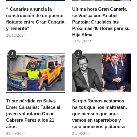
“ Canarias anuncia la
Ultima hora Gran Canaria
construcción de un puente
se Vuelca con Anabel
flotante entre Gran Canaria
Pantoja: Cruciales las
y Tenerife”
Próximas 48 Horas para su
Hija Alma
28/12/2024
13/01/2025
3
4
Triste pérdida en Salva-
Sergio Ramos «estamos
Emer Canarias: Fallece el
hartos que nos maltraten,
joven voluntario Omar
que piensen que aquí
Cabrera Pérez a los 21
vamos en taparrabos y
años
solo comemos plátanos»
21/05/2025
25/08/2024