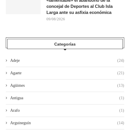
«lamentable» el abandono de la
concejal de Deportes al Club Isla
Larga ante su asfixia económica
09/08/2026
Categorías
Adeje
(24)
Agaete
(21)
Agüimes
(13)
Antigua
(1)
Arafo
(1)
Arguineguín
(14)