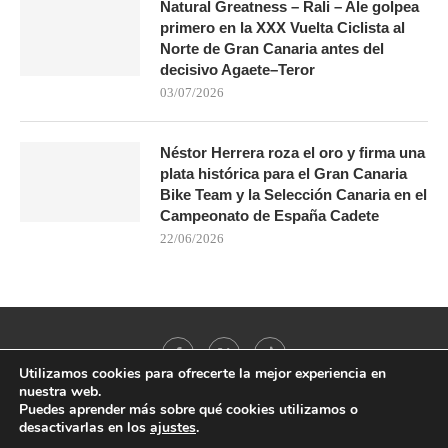
Natural Greatness – Rali – Ale golpea
primero en la XXX Vuelta Ciclista al
Norte de Gran Canaria antes del
decisivo Agaete–Teror
03/07/2026
Néstor Herrera roza el oro y firma una
plata histórica para el Gran Canaria
Bike Team y la Selección Canaria en el
Campeonato de España Cadete
22/06/2026
Utilizamos cookies para ofrecerte la mejor experiencia en
nuestra web.
Puedes aprender más sobre qué cookies utilizamos o
desactivarlas en los
ajustes
.
@2021 - All Right Reserved. Designed and Developed by
PenciDesign