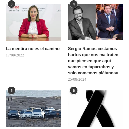
3
4
La mentira no es el camino
Sergio Ramos «estamos
hartos que nos maltraten,
17/09/2022
que piensen que aquí
vamos en taparrabos y
solo comemos plátanos»
25/08/2024
5
6