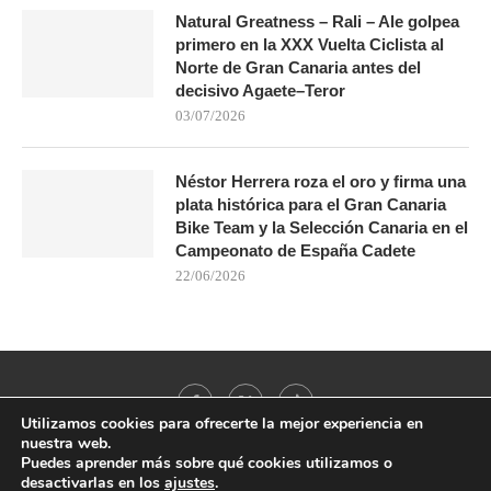
Natural Greatness – Rali – Ale golpea
primero en la XXX Vuelta Ciclista al
Norte de Gran Canaria antes del
decisivo Agaete–Teror
03/07/2026
Néstor Herrera roza el oro y firma una
plata histórica para el Gran Canaria
Bike Team y la Selección Canaria en el
Campeonato de España Cadete
22/06/2026
Utilizamos cookies para ofrecerte la mejor experiencia en
nuestra web.
Puedes aprender más sobre qué cookies utilizamos o
desactivarlas en los
ajustes
.
@2021 - All Right Reserved. Designed and Developed by
PenciDesign