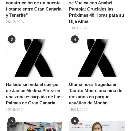
construcción de un puente
se Vuelca con Anabel
flotante entre Gran Canaria
Pantoja: Cruciales las
y Tenerife”
Próximas 48 Horas para su
Hija Alma
28/12/2024
13/01/2025
3
4
Hallado sin vida el cuerpo
Última hora Tragedia en
de Janice Medina Pérez en
Taurito Muere una niña de
una zona escarpada de Las
dos años en parque
Palmas de Gran Canaria
acuático de Mogán
15/10/2024
19/04/2025
5
6