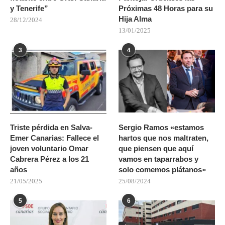
y Tenerife”
Próximas 48 Horas para su
Hija Alma
28/12/2024
13/01/2025
3
4
Triste pérdida en Salva-
Sergio Ramos «estamos
Emer Canarias: Fallece el
hartos que nos maltraten,
joven voluntario Omar
que piensen que aquí
Cabrera Pérez a los 21
vamos en taparrabos y
años
solo comemos plátanos»
21/05/2025
25/08/2024
5
6