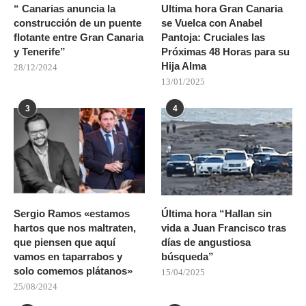
“ Canarias anuncia la
Ultima hora Gran Canaria
construcción de un puente
se Vuelca con Anabel
flotante entre Gran Canaria
Pantoja: Cruciales las
y Tenerife”
Próximas 48 Horas para su
Hija Alma
28/12/2024
13/01/2025
3
4
Sergio Ramos «estamos
Última hora “Hallan sin
hartos que nos maltraten,
vida a Juan Francisco tras
que piensen que aquí
días de angustiosa
vamos en taparrabos y
búsqueda”
solo comemos plátanos»
15/04/2025
25/08/2024