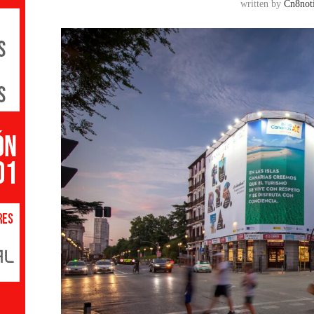
written by
Cn8noti