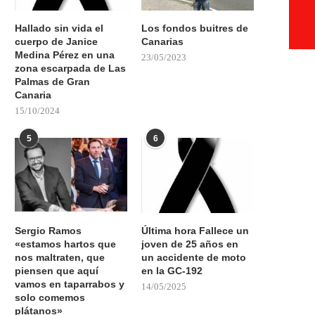
Hallado sin vida el
Los fondos buitres de
cuerpo de Janice
Canarias
Medina Pérez en una
23/05/2023
zona escarpada de Las
Palmas de Gran
Canaria
15/10/2024
5
6
Sergio Ramos
Última hora Fallece un
«estamos hartos que
joven de 25 años en
nos maltraten, que
un accidente de moto
piensen que aquí
en la GC-192
vamos en taparrabos y
14/05/2025
solo comemos
plátanos»