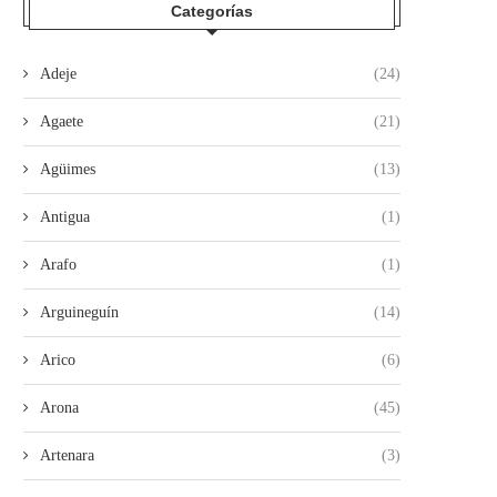
Categorías
LA POLICÍA NACIONAL
LA POLICÍA NACION
DESARTICULA UNA TRAMA DE
DESARTICULA UNA ORGAN
ESTAFAS...
CRIMINAL DEDICADA.
Adeje
(24)
16/07/2026
15/07/2026
Agaete
(21)
Agüimes
(13)
Antigua
(1)
Arafo
(1)
Arguineguín
(14)
Arico
(6)
Arona
(45)
Artenara
(3)