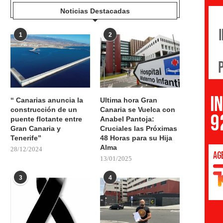
Noticias Destacadas
1
2
“ Canarias anuncia la
Ultima hora Gran
construcción de un
Canaria se Vuelca con
puente flotante entre
Anabel Pantoja:
Gran Canaria y
Cruciales las Próximas
Tenerife”
48 Horas para su Hija
Alma
28/12/2024
13/01/2025
3
4