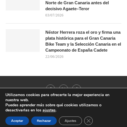
Norte de Gran Canaria antes del
decisivo Agaete–Teror
03/07/2026
Néstor Herrera roza el oro y firma una
plata histórica para el Gran Canaria
Bike Team y la Selección Canaria en el
Campeonato de España Cadete
22/06/2026
Utilizamos cookies para ofrecerte la mejor experiencia en
nuestra web.
Puedes aprender más sobre qué cookies utilizamos o
desactivarlas en los
ajustes
.
@2021 - All Right Reserved. Designed and Developed by
PenciDesign
CERRAR EL BANNER
Aceptar
Rechazar
Ajustes
BACK TO TOP