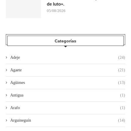
de luto».
05/08/2026
Categorías
Adeje
(24)
Agaete
(21)
Agüimes
(13)
Antigua
(1)
Arafo
(1)
Arguineguín
(14)