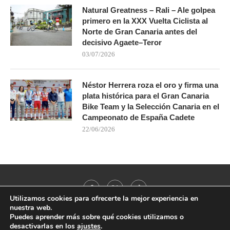
Natural Greatness – Rali – Ale golpea
primero en la XXX Vuelta Ciclista al
Norte de Gran Canaria antes del
decisivo Agaete–Teror
03/07/2026
Néstor Herrera roza el oro y firma una
plata histórica para el Gran Canaria
Bike Team y la Selección Canaria en el
Campeonato de España Cadete
22/06/2026
Utilizamos cookies para ofrecerte la mejor experiencia en
nuestra web.
Puedes aprender más sobre qué cookies utilizamos o
desactivarlas en los
ajustes
.
@2021 - All Right Reserved. Designed and Developed by
PenciDesign