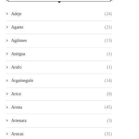
Adeje
(24)
Agaete
(21)
Agüimes
(13)
Antigua
(1)
Arafo
(1)
Arguineguín
(14)
Arico
(6)
Arona
(45)
Artenara
(3)
Arucas
(31)