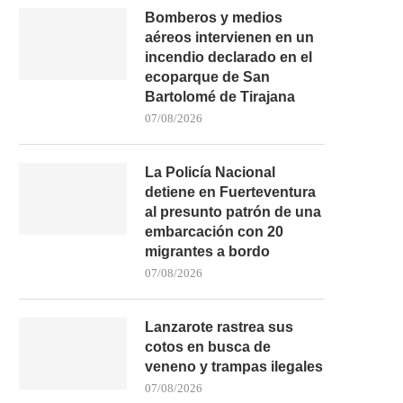
Bomberos y medios
aéreos intervienen en un
incendio declarado en el
ESPECTACULAR VUELCO DE UN
LAS CANTERAS PIDE PER
ecoparque de San
CAMIÓN EN LA FV-109...
COSTAS PARA ALLANAR
Bartolomé de Tirajana
05/08/2026
05/08/2026
07/08/2026
La Policía Nacional
detiene en Fuerteventura
al presunto patrón de una
embarcación con 20
migrantes a bordo
07/08/2026
Lanzarote rastrea sus
cotos en busca de
veneno y trampas ilegales
07/08/2026