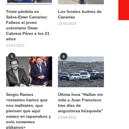
Triste pérdida en
Los fondos buitres de
Salva-Emer Canarias:
Canarias
Fallece el joven
23/05/2023
voluntario Omar
Cabrera Pérez a los 21
años
21/05/2025
5
6
Sergio Ramos
Última hora “Hallan sin
«estamos hartos que
vida a Juan Francisco
nos maltraten, que
tras días de
piensen que aquí
angustiosa búsqueda”
vamos en taparrabos y
15/04/2025
solo comemos
plátanos»