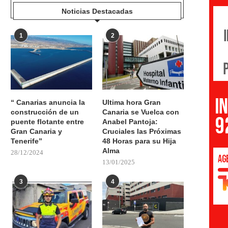
Noticias Destacadas
1
2
“ Canarias anuncia la
Ultima hora Gran
construcción de un
Canaria se Vuelca con
puente flotante entre
Anabel Pantoja:
Gran Canaria y
Cruciales las Próximas
Tenerife”
48 Horas para su Hija
Alma
28/12/2024
13/01/2025
3
4