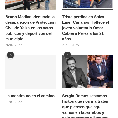
Bruno Medina, denuncia la
Triste pérdida en Salva-
desaparición de Protección
Emer Canarias: Fallece el
Civil de Yaiza en los actos
joven voluntario Omar
públicos y deportivos del
Cabrera Pérez a los 21
municipio.
años
26/07/2022
21/05/2025
5
6
La mentira no es el camino
Sergio Ramos «estamos
hartos que nos maltraten,
17/09/2022
que piensen que aquí
vamos en taparrabos y
solo comemos plátanos»