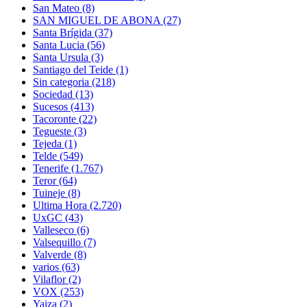
San Mateo
(8)
SAN MIGUEL DE ABONA
(27)
Santa Brígida
(37)
Santa Lucia
(56)
Santa Ursula
(3)
Santiago del Teide
(1)
Sin categoria
(218)
Sociedad
(13)
Sucesos
(413)
Tacoronte
(22)
Tegueste
(3)
Tejeda
(1)
Telde
(549)
Tenerife
(1.767)
Teror
(64)
Tuineje
(8)
Ultima Hora
(2.720)
UxGC
(43)
Valleseco
(6)
Valsequillo
(7)
Valverde
(8)
varios
(63)
Vilaflor
(2)
VOX
(253)
Yaiza
(2)