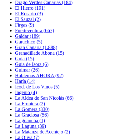
Drago Verdes Canarias
(184)
El Hierro
(191)
El Rosario
(3)
El Sauzal
(2)
Firgas
(9)
Fuerteventura
(667)
Gáldar
(189)
Garachico
(5)
Gran Canaria
(1.888)
Granadillade Abona
(15)
Guia
(15)
Guia de Isora
(6)
Guimar
(26)
Hablemos AHORA
(92)
Haría
(14)
Icod. de Los Vinos
(5)
Ingenio
(4)
La Aldea de San Nicolás
(66)
La Frontera
(2)
La Gomera
(330)
La Graciosa
(56)
La guancha
(1)
La Laguna
(39)
La Matanza de Acentejo
(2)
La Oliva
(7)