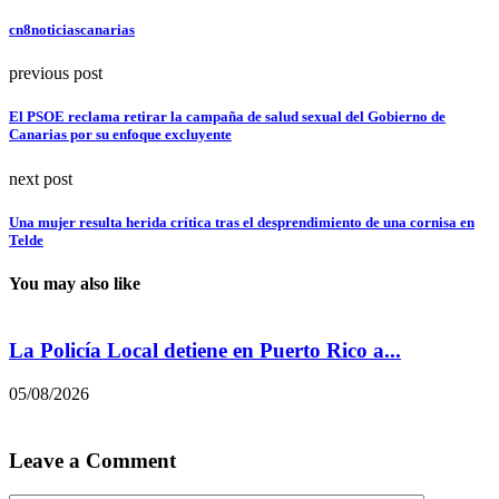
cn8noticiascanarias
previous post
El PSOE reclama retirar la campaña de salud sexual del Gobierno de
Canarias por su enfoque excluyente
next post
Una mujer resulta herida crítica tras el desprendimiento de una cornisa en
Telde
You may also like
La Policía Local detiene en Puerto Rico a...
05/08/2026
0
Leave a Comment