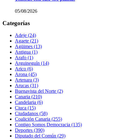
05/08/2026
Categorías
Adeje
(24)
Agaete
(21)
Agüimes
(13)
Antigua
(1)
Arafo
(1)
Arguineguín
(14)
Arico
(6)
Arona
(45)
Artenara
(3)
Arucas
(31)
Buenavista del Norte
(2)
Canaria
(210)
Candelaria
(6)
Ciuca
(15)
Ciudadanos
(58)
Coalición Canaria
(255)
Contigo Somos Democracia
(135)
Deportes
(390)
Diputado del Común
(29)