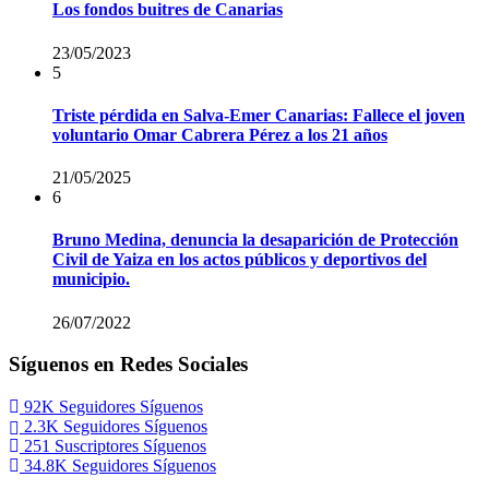
Los fondos buitres de Canarias
23/05/2023
5
Triste pérdida en Salva-Emer Canarias: Fallece el joven
voluntario Omar Cabrera Pérez a los 21 años
21/05/2025
6
Bruno Medina, denuncia la desaparición de Protección
Civil de Yaiza en los actos públicos y deportivos del
municipio.
26/07/2022
Síguenos en Redes Sociales
92K
Seguidores
Síguenos
2.3K
Seguidores
Síguenos
251
Suscriptores
Síguenos
34.8K
Seguidores
Síguenos