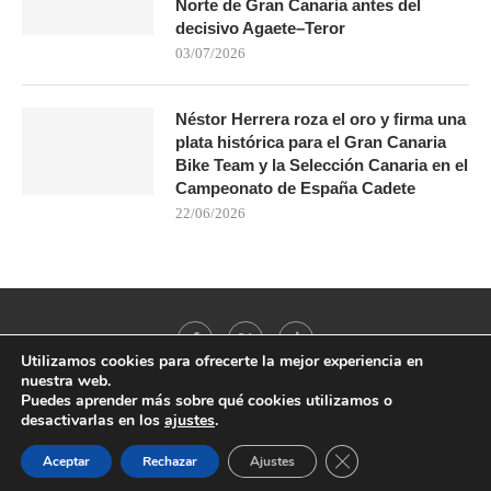
Norte de Gran Canaria antes del
decisivo Agaete–Teror
03/07/2026
Néstor Herrera roza el oro y firma una
plata histórica para el Gran Canaria
Bike Team y la Selección Canaria en el
Campeonato de España Cadete
22/06/2026
Utilizamos cookies para ofrecerte la mejor experiencia en
nuestra web.
Puedes aprender más sobre qué cookies utilizamos o
desactivarlas en los
ajustes
.
@2021 - All Right Reserved. Designed and Developed by
PenciDesign
CERRAR EL BANNER
Aceptar
Rechazar
Ajustes
BACK TO TOP