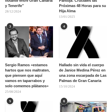
flotante entre Gran Canaria
Pantoja: Cruciales las
y Tenerife”
Próximas 48 Horas para su
Hija Alma
28/12/2024
13/01/2025
3
4
Sergio Ramos «estamos
Hallado sin vida el cuerpo
hartos que nos maltraten,
de Janice Medina Pérez en
que piensen que aquí
una zona escarpada de Las
vamos en taparrabos y
Palmas de Gran Canaria
solo comemos plátanos»
15/10/2024
25/08/2024
5
6