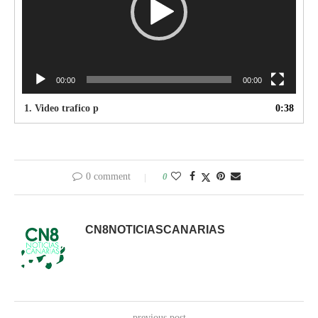
00:00
00:00
1.
Video trafico p
0:38
0 comment
0
CN8NOTICIASCANARIAS
previous post