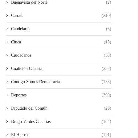
Buenavista del Norte
(2)
Canaria
(210)
Candelaria
(6)
Ciuca
(15)
Ciudadanos
(58)
Coalición Canaria
(255)
Contigo Somos Democracia
(135)
Deportes
(390)
Diputado del Común
(29)
DESMANTELADAS DOS
UN HOMBRE RESULTA H
Drago Verdes Canarias
(184)
PLANTACIONES DE MARIHUANA EN
TRAS CAER POR UN.
TENERIFE CON...
05/08/2026
El Hierro
(191)