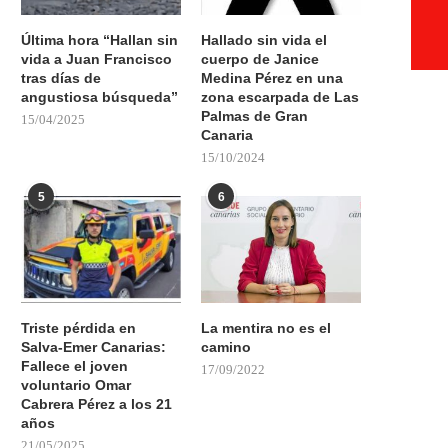
Última hora “Hallan sin
Hallado sin vida el
vida a Juan Francisco
cuerpo de Janice
tras días de
Medina Pérez en una
angustiosa búsqueda”
zona escarpada de Las
Palmas de Gran
15/04/2025
Canaria
15/10/2024
5
6
Triste pérdida en
La mentira no es el
Salva-Emer Canarias:
camino
Fallece el joven
17/09/2022
voluntario Omar
Cabrera Pérez a los 21
años
21/05/2025