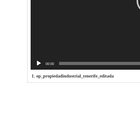
00:00
1.
op_propiedadindustrial_tenerife_editada