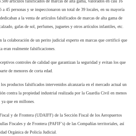
.500 artículos falsificados de marcas de alta gama, valorados en casi 16
ó a 45 personas y se inspeccionaron un total de 39 locales, en su mayoría
 dedicaban a la venta de artículos falsificados de marcas de alta gama de
calzado, gafas de sol, perfumes, juguetes y otros artículos infantiles, etc.
n la colaboración de un perito judicial experto en marcas que certificó que
ta eran realmente falsificaciones.
eceptivos controles de calidad que garantizan la seguridad y evitan los que
parte de menores de corta edad.
e los productos falsificados intervenidos alcanzaría en el mercado actual un
ción contra la propiedad industrial realizada por la Guardia Civil en menos
, ya que en millones.
 Fiscal y de Frontera (UDAIFF) de la Sección Fiscal de los Aeropuertos
llas Fiscales y de Frontera (PAFIF’s) de las Compañías territoriales, así
dad Orgánica de Policía Judicial.