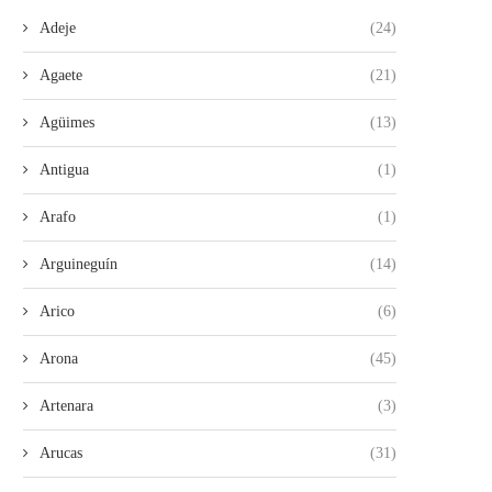
Adeje
(24)
Agaete
(21)
Agüimes
(13)
Antigua
(1)
Arafo
(1)
Arguineguín
(14)
Arico
(6)
Arona
(45)
Artenara
(3)
Arucas
(31)