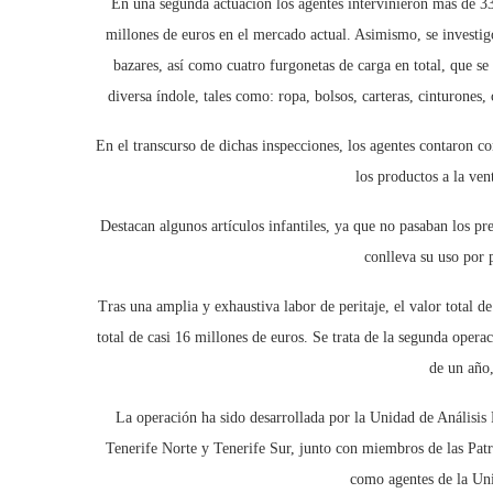
En una segunda actuación los agentes intervinieron más de 33
millones de euros en el mercado actual. Asimismo, se investig
bazares, así como cuatro furgonetas de carga en total, que se
diversa índole, tales como: ropa, bolsos, carteras, cinturones, 
En el transcurso de dichas inspecciones, los agentes contaron co
los productos a la ven
Destacan algunos artículos infantiles, ya que no pasaban los pr
conlleva su uso por 
Tras una amplia y exhaustiva labor de peritaje, el valor total d
total de casi 16 millones de euros. Se trata de la segunda opera
de un año
La operación ha sido desarrollada por la Unidad de Análisis
Tenerife Norte y Tenerife Sur, junto con miembros de las Patru
como agentes de la Uni