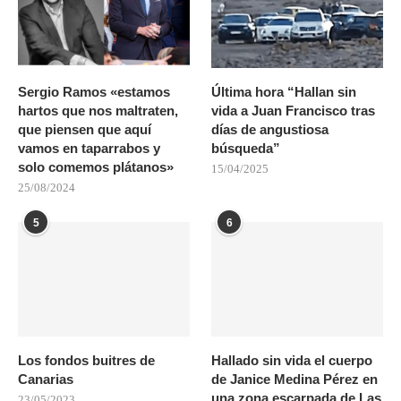
Sergio Ramos «estamos
Última hora “Hallan sin
hartos que nos maltraten,
vida a Juan Francisco tras
que piensen que aquí
días de angustiosa
vamos en taparrabos y
búsqueda”
solo comemos plátanos»
15/04/2025
25/08/2024
5
6
Los fondos buitres de
Hallado sin vida el cuerpo
Canarias
de Janice Medina Pérez en
una zona escarpada de Las
23/05/2023