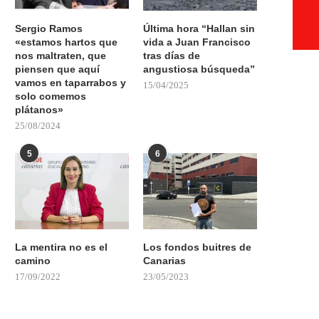
Sergio Ramos
Última hora “Hallan sin
«estamos hartos que
vida a Juan Francisco
nos maltraten, que
tras días de
piensen que aquí
angustiosa búsqueda”
vamos en taparrabos y
15/04/2025
solo comemos
plátanos»
25/08/2024
5
6
La mentira no es el
Los fondos buitres de
camino
Canarias
17/09/2022
23/05/2023