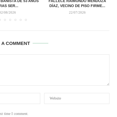
 BAÑISTA DE 53 AÑOS
FALLECE RAIMUNDO MENDOZA
RAS SER...
DÍAZ, VECINO DE PISO FIRME...
02/08/2026
22/07/2026
E A COMMENT
ext time I comment.