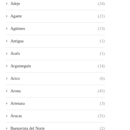
Adeje
(24)
Agaete
(21)
Agüimes
(13)
Antigua
(1)
Arafo
(1)
Arguineguín
(14)
Arico
(6)
Arona
(45)
Artenara
(3)
Arucas
(31)
Buenavista del Norte
(2)