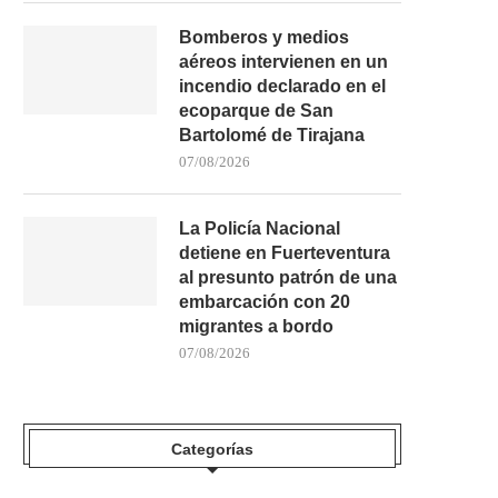
CANARIAS DESPIDE A FABIOLA
TRÁGICO SUCESO EN LA P
MBULITO, LA NIÑA LLAMADA...
LA LAJA:...
Bomberos y medios
22/07/2026
21/07/2026
aéreos intervienen en un
incendio declarado en el
ecoparque de San
Bartolomé de Tirajana
07/08/2026
La Policía Nacional
detiene en Fuerteventura
al presunto patrón de una
embarcación con 20
migrantes a bordo
07/08/2026
Categorías