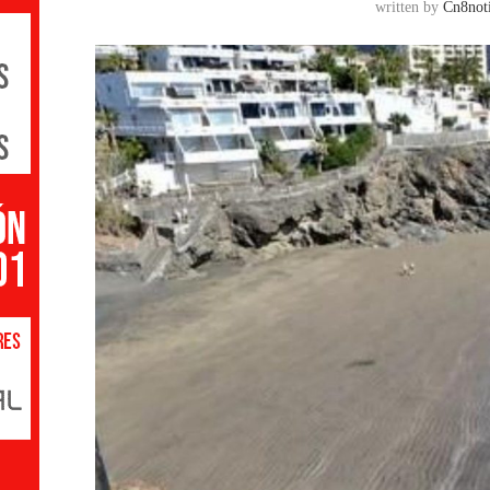
written by
Cn8noti