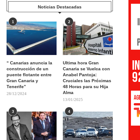
Noticias Destacadas
1
2
“ Canarias anuncia la
Ultima hora Gran
construcción de un
Canaria se Vuelca con
puente flotante entre
Anabel Pantoja:
Gran Canaria y
Cruciales las Próximas
Tenerife”
48 Horas para su Hija
Alma
28/12/2024
13/01/2025
3
4