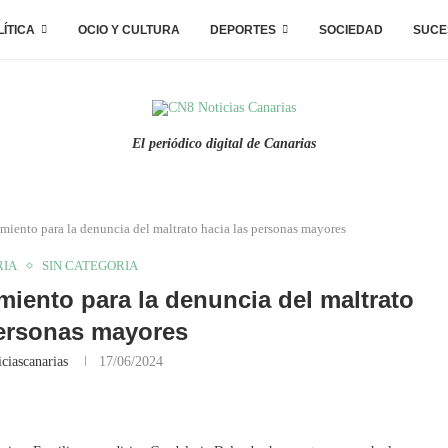
LÍTICA
OCIO Y CULTURA
DEPORTES
SOCIEDAD
SUCE
El periódico digital de Canarias
miento para la denuncia del maltrato hacia las personas mayores
RIA
SIN CATEGORIA
miento para la denuncia del maltrato
personas mayores
ciascanarias
17/06/2024