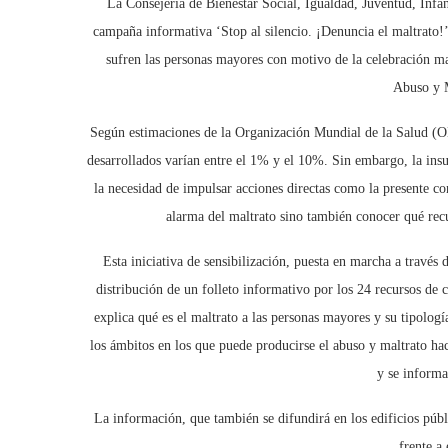
La Consejería de Bienestar Social, Igualdad, Juventud, Infa
campaña informativa ‘Stop al silencio. ¡Denuncia el maltrato!’,
sufren las personas mayores con motivo de la celebración m
Abuso y M
Según estimaciones de la Organización Mundial de la Salud (OM
desarrollados varían entre el 1% y el 10%. Sin embargo, la ins
la necesidad de impulsar acciones directas como la presente con
alarma del maltrato sino también conocer qué rec
Esta iniciativa de sensibilización, puesta en marcha a través
distribución de un folleto informativo por los 24 recursos de
explica qué es el maltrato a las personas mayores y su tipología
los ámbitos en los que puede producirse el abuso y maltrato hac
y se informa
La información, que también se difundirá en los edificios púb
frente a 