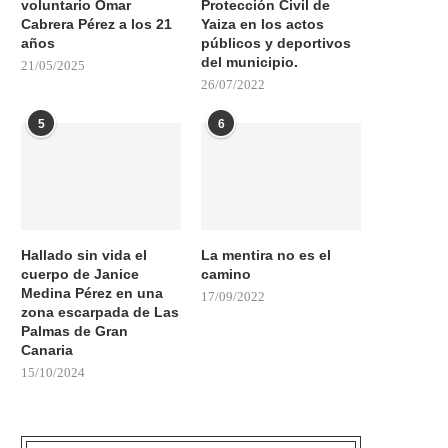
voluntario Omar
Protección Civil de
Cabrera Pérez a los 21
Yaiza en los actos
años
públicos y deportivos
del municipio.
21/05/2025
26/07/2022
5
6
Hallado sin vida el
La mentira no es el
cuerpo de Janice
camino
Medina Pérez en una
17/09/2022
zona escarpada de Las
Palmas de Gran
Canaria
15/10/2024