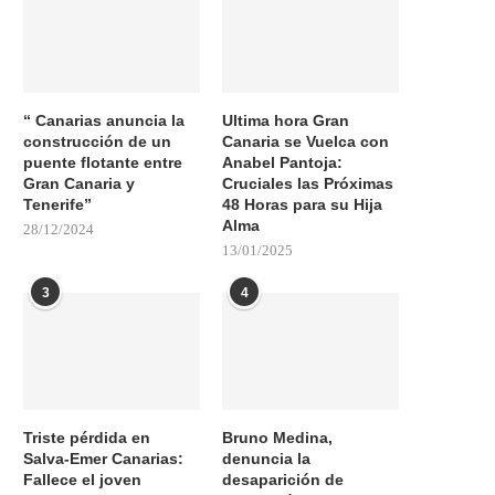
“ Canarias anuncia la
Ultima hora Gran
construcción de un
Canaria se Vuelca con
puente flotante entre
Anabel Pantoja:
Gran Canaria y
Cruciales las Próximas
Tenerife”
48 Horas para su Hija
Alma
28/12/2024
13/01/2025
3
4
Triste pérdida en
Bruno Medina,
Salva-Emer Canarias:
denuncia la
Fallece el joven
desaparición de