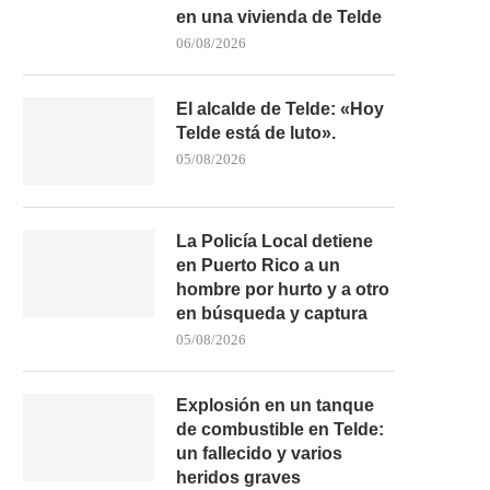
en una vivienda de Telde
06/08/2026
El alcalde de Telde: «Hoy
Telde está de luto».
POLICÍA LOCAL DE SANTA LUCÍA
LA OPERACIÓN PANMES
05/08/2026
BUSCA AL RESPONSABLE...
SALDA CON UNA DETENCI
30/07/2026
29/07/2026
La Policía Local detiene
en Puerto Rico a un
hombre por hurto y a otro
en búsqueda y captura
05/08/2026
Explosión en un tanque
de combustible en Telde:
un fallecido y varios
heridos graves