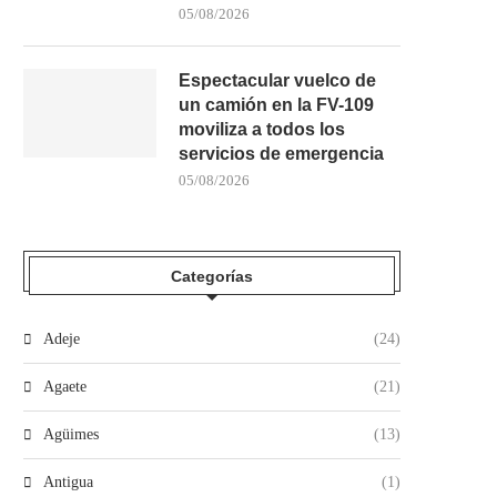
05/08/2026
Espectacular vuelco de
un camión en la FV-109
moviliza a todos los
servicios de emergencia
05/08/2026
Categorías
Adeje
(24)
Agaete
(21)
Agüimes
(13)
Antigua
(1)