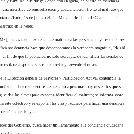
ncia y Familias, que dirige Candelaria Delgado, ha puesto en marcha la
 una iniciativa de sensibilización y concienciación frente al maltrato que
añana sábado, 15 de junio, del Día Mundial de Toma de Conciencia del
altrato en la Vejez.
S), las tasas de prevalencia de maltrato a las personas mayores en países
uficiente denuncia hace que desconozcamos la verdadera magnitud, “de ahí
 el fin de que la población no solo sea capaz de identificar las señales de
ursos tiene disponibles para denunciar y prevenir el mismo”.
 de la Dirección general de Mayores y Participación Activa, contempla la
 conforman la red de centros de atención a personas mayores en los que se
; se dan las claves para ayudar a identificar el maltrato; se informa sobre
ia este colectivo y se exponen las vías y recursos para hacer una denuncia
 de dónde pedir ayuda.
licos del Gobierno, busca hacer un llamamiento a la conciencia ciudadana
este tipo de abusos.