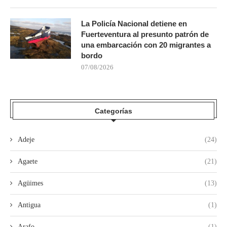
La Policía Nacional detiene en
Fuerteventura al presunto patrón de
una embarcación con 20 migrantes a
bordo
07/08/2026
Categorías
Adeje
(24)
Agaete
(21)
Agüimes
(13)
Antigua
(1)
Arafo
(1)