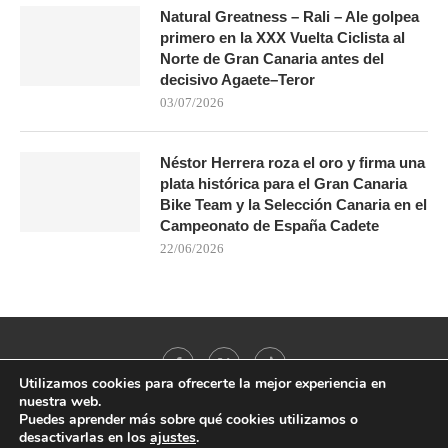
Natural Greatness – Rali – Ale golpea
primero en la XXX Vuelta Ciclista al
Norte de Gran Canaria antes del
decisivo Agaete–Teror
03/07/2026
Néstor Herrera roza el oro y firma una
plata histórica para el Gran Canaria
Bike Team y la Selección Canaria en el
Campeonato de España Cadete
22/06/2026
Utilizamos cookies para ofrecerte la mejor experiencia en
nuestra web.
Puedes aprender más sobre qué cookies utilizamos o
desactivarlas en los
ajustes
.
@2021 - All Right Reserved. Designed and Developed by
PenciDesign