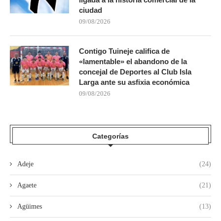
ciudad
09/08/2026
Contigo Tuineje califica de
«lamentable» el abandono de la
concejal de Deportes al Club Isla
Larga ante su asfixia económica
09/08/2026
Categorías
Adeje
(24)
Agaete
(21)
Agüimes
(13)