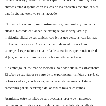
(Gran Canaria) y sábado 14 en el Espacio La Granja (Tenerife). Las
entradas están disponibles en las web de los diferentes recintos, si bien
para la cita majorera ya se han agotado.
El premiado cantautor, multiinstrumentista, compositor y productor
cubano, radicado en Canadá, se distingue por la vanguardia y
multiculturalidad de sus sonidos, con letras que conectan con las más
profundas emociones. Revoluciona la tradicional música latina y
sumerge al espectador en una orilla de sensaciones que transitan desde
el jazz, el pop o el funk hasta el folclore latinoamericano.
Sin embargo, en ese mar de melodías, no olvida sus raíces afrocubanas.
El sabor de sus ritmos se nutre de lo experimental, también a través de
la trova y el son, con la salvaguarda de su eterna esencia. Esta se
caracteriza por un desarraigo de los tabúes musicales latinos.
Asimismo, entre los hitos de su trayectoria, aparte de numerosos
reconocimientos, destaca su colaboración con artistas de la talla de