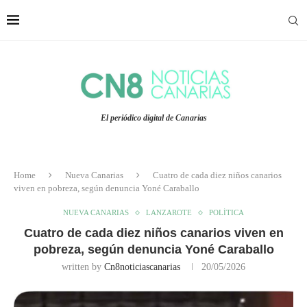
El periódico digital de Canarias
Home
Nueva Canarias
Cuatro de cada diez niños canarios
viven en pobreza, según denuncia Yoné Caraballo
NUEVA CANARIAS
LANZAROTE
POLÍTICA
Cuatro de cada diez niños canarios viven en
pobreza, según denuncia Yoné Caraballo
written by
Cn8noticiascanarias
20/05/2026