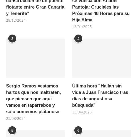
construcción de un puente
se Vuelca con Anabel
flotante entre Gran Canaria
Pantoja: Cruciales las
y Tenerife”
Próximas 48 Horas para su
Hija Alma
28/12/2024
13/01/2025
3
4
Sergio Ramos «estamos
Última hora “Hallan sin
hartos que nos maltraten,
vida a Juan Francisco tras
que piensen que aquí
días de angustiosa
vamos en taparrabos y
búsqueda”
solo comemos plátanos»
15/04/2025
25/08/2024
5
6